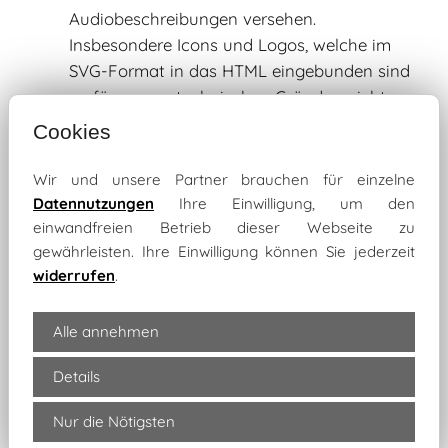
Audiobeschreibungen versehen.
Insbesondere Icons und Logos, welche im
SVG-Format in das HTML eingebunden sind
verfügen aus technischen Gründen nicht
über Alternativtexte.
Cookies
Interaktive und unwesentliche Elemente
Elemente wie Bildergalerien, Akkordeon-
Wir und unsere Partner brauchen für einzelne
Reiter, Slide-Funktionen oder rein dekorative
Datennutzungen
Ihre Einwilligung, um den
Gestaltungselemente sind nur teilweise
einwandfreien Betrieb dieser Webseite zu
gewährleisten. Ihre Einwilligung können Sie jederzeit
barrierefrei nutzbar.
widerrufen
.
PDF- und sonstige Dokumente
Dokumente (z.B. PDF), welche über die
Webseite bereitgestellt bzw. erstellt werden,
Alle annehmen
sind nicht barrierefrei. Sie sind u. a. nicht in
Details
gut lesbarer Standardschrift verfügbar, nicht
mit Lesezeichen oder ggf. auch nicht mit
Nur die Nötigsten
Alternativtexten für Bilder versehen.