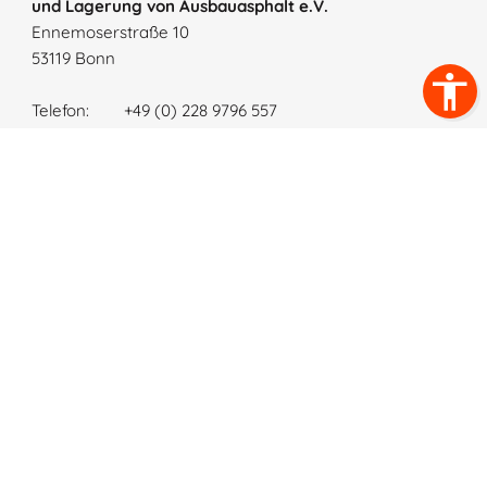
und Lagerung von Ausbauasphalt e.V.
Ennemoserstraße 10
53119 Bonn
Telefon:
+49 (0) 228 9796 557
E-Mail:
info@ausbauasphalt.de
Des Weiteren wurden Bilder mit freundlicher
Unterstützung bereitgestellt von:
© Deutscher Asphaltverband (DAV) e.V
©
FourLeafLover
- stock.adobe.com