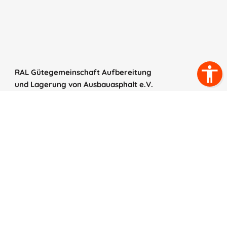
RAL Gütegemeinschaft Aufbereitung
und Lagerung von Ausbauasphalt e.V.
Ennemoserstraße 10
53119 Bonn
Telefon:
+49 (0) 228 9796 557
E-Mail:
info@ausbauasphalt.de
Des Weiteren wurden Bilder mit freundlicher
Unterstützung bereitgestellt von:
© Deutscher Asphaltverband (DAV) e.V