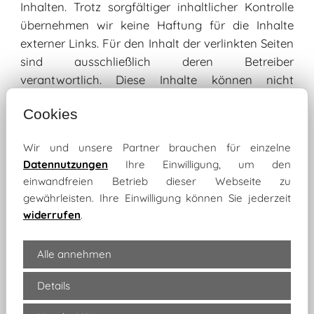
Inhalten. Trotz sorgfältiger inhaltlicher Kontrolle
übernehmen wir keine Haftung für die Inhalte
externer Links. Für den Inhalt der verlinkten Seiten
sind ausschließlich deren Betreiber
verantwortlich. Diese Inhalte können nicht
fortlaufend von uns kontrolliert werden. Es wird
Cookies
daher für die Inhalte von Internetseiten fremder
Anbieter keine Haftung übernommen. Durch das
Wir und unsere Partner brauchen für einzelne
Anklicken externer Links verlassen Sie das
Datennutzungen
Ihre Einwilligung, um den
Angebot und den Verantwortungsbereich unserer
einwandfreien Betrieb dieser Webseite zu
Website. Alle auf dieser Internetseite genannten
gewährleisten. Ihre Einwilligung können Sie jederzeit
Personen widersprechen hiermit jeder
widerrufen
.
kommerziellen Verwertung und Weitergabe ihrer
Daten.
Alle annehmen
Hinweis gemäß § 36 und 37 VSBG
Details
(Verbraucherstreitbeilegungsgesetz)